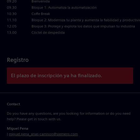
09.20
Bienvenida
09.30
Bloque 1: Automatiza la automatización
10.30
Coffe Break
11.10
Bloque 2: Moderniza tu planta y aumenta la fiabilidad y productiv
12.05
Bloque 3: Protege y explota los datos que impulsan tu industria
13.00
Cóctel de despedida
Registro
El plazo de inscripción ya ha finalizado.
Contact
Do you have any questions, are you looking for information or do you need
help? Please get in touch with us.
Miguel Pena
|
miguel.pena_arias-camison@siemens.com