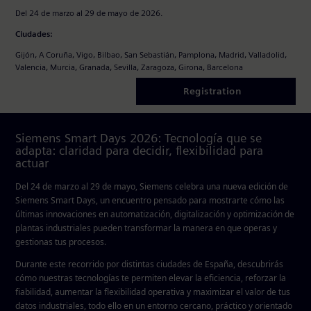
Del 24 de marzo al 29 de mayo de 2026.
Ciudades:
Gijón, A Coruña, Vigo, Bilbao, San Sebastián, Pamplona, Madrid, Valladolid,
Valencia, Murcia, Granada, Sevilla, Zaragoza, Girona, Barcelona
Registration
Siemens Smart Days 2026: Tecnología que se
adapta: claridad para decidir, flexibilidad para
actuar
Del
24 de marzo al 29 de mayo
, Siemens celebra una nueva edición de
Siemens Smart Days
, un encuentro pensado para mostrarte cómo las
últimas innovaciones en automatización, digitalización y optimización de
plantas industriales pueden transformar la manera en que operas y
gestionas tus procesos.
Durante este recorrido por distintas ciudades de España, descubrirás
cómo nuestras tecnologías te permiten
elevar la eficiencia, reforzar la
fiabilidad, aumentar la flexibilidad operativa y maximizar el valor de tus
datos industriales
, todo ello en un entorno cercano, práctico y orientado