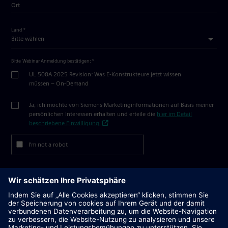
Ort
Land *
Bitte Webinar Anmeldung bestätigen: *
UL 508A 2025 Revision: Was E-Konstrukteure jetzt wissen 
müssen – On-Demand
Ja, ich möchte von Siemens Marketinginformationen auf Basis meiner
persönlichen Interessen erhalten und erteile die
hier im Detail
beschriebene Einwilligung.
I'm not a robot
Abschicken