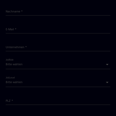
Nachname *
E-Mail *
Unternehmen *
JobRole
JobLevel
PLZ *